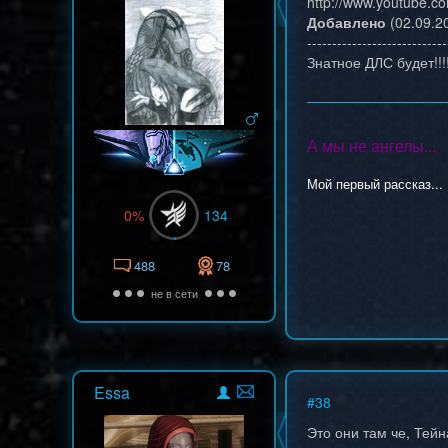
http://www.youtube.
Добавлено
(02.09.20
----------------------------
Знатное ДЛС будет!!!
А мы не ангелы...
Мой первый рассказ...
0%
134
488
78
не в сети
Essa
#
38
Это они там че, Тей