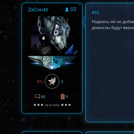
ZaCon45
#
33
Надеюсь её не добав
домыслы будут верны
0%
0
43
0
не в сети