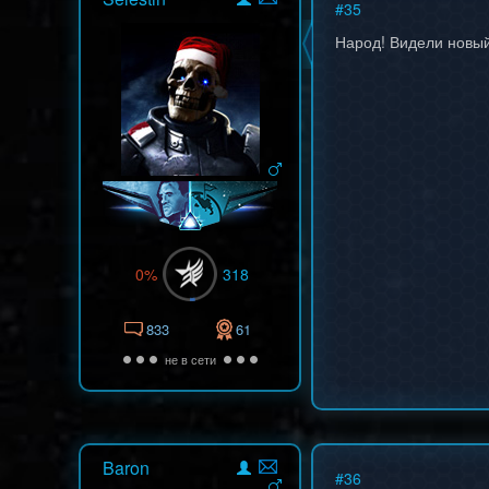
#
35
Народ! Видели новы
0%
318
833
61
не в сети
Baron
#
36