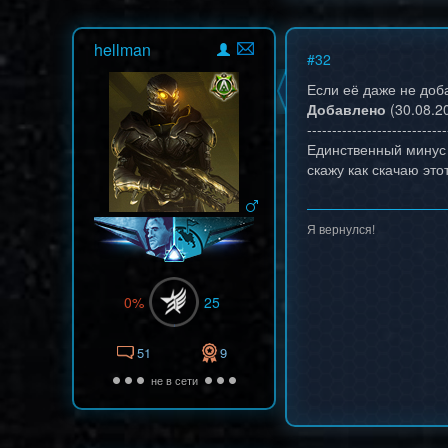
hellman
#
32
Если её даже не доб
Добавлено
(30.08.20
----------------------------
Единственный минус 
скажу как скачаю это
Я вернулся!
0%
25
51
9
не в сети