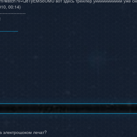
com/watch?v=QeTyEMSoUMU вот здесь трейлер уиииииииииии уже ско
10, 00:14)
-----------------
!
на электрошоком лечат?