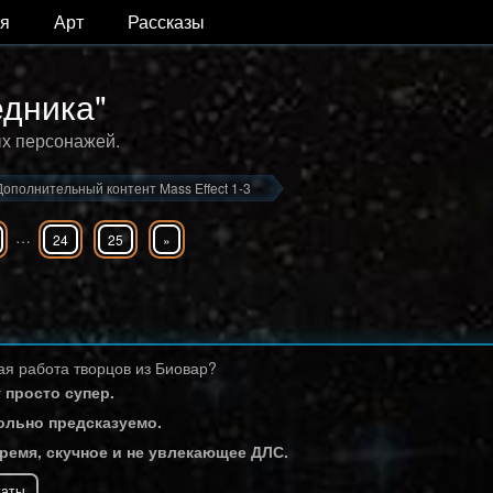
я
Арт
Рассказы
едника"
ых персонажей.
Дополнительный контент Mass Effect 1-3
…
24
25
»
я работа творцов из Биовар?
 просто супер.
ольно предсказуемо.
время, скучное и не увлекающее ДЛС.