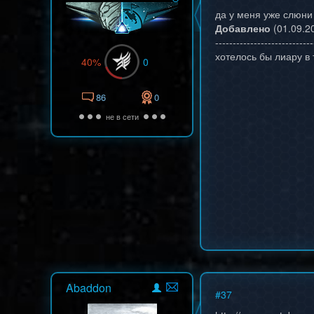
да у меня уже слюни
Добавлено
(01.09.20
----------------------------
хотелось бы лиару в
40%
0
86
0
не в сети
Abaddon
#
37