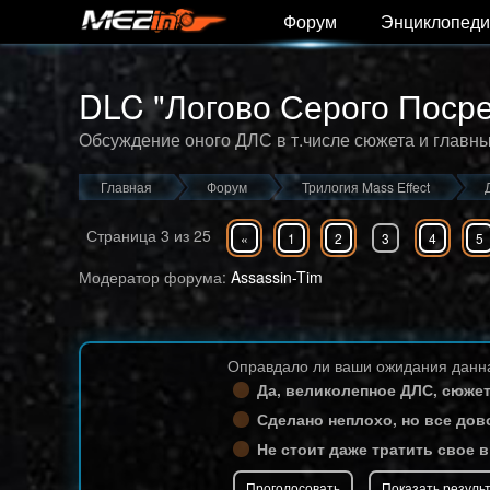
Форум
Энциклопеди
DLC "Логово Серого Поср
Обсуждение оного ДЛС в т.числе сюжета и главн
Главная
Форум
Трилогия Mass Effect
Страница
3
из
25
«
1
2
3
4
5
Модератор форума:
Assassin-Tim
Оправдало ли ваши ожидания данна
Да, великолепное ДЛС, сюжет
Сделано неплохо, но все дов
Не стоит даже тратить свое 