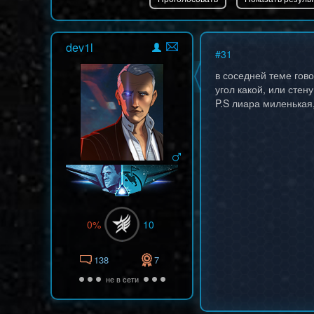
dev1l
#
31
в соседней теме гово
угол какой, или стен
P.S лиара миленькая,
0%
10
138
7
не в сети