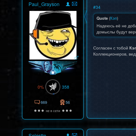
Paul_Grayson
#
34
Quote
(
Кэп
)
Надеюсь её не доба
домыслы будут вер
Согласен с тобой
Кэ
Коллекционеров, вед
0%
358
669
56
не в сети
Selestin