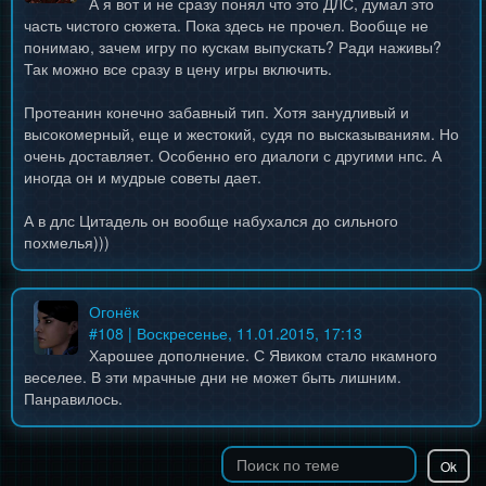
А я вот и не сразу понял что это ДЛС, думал это
часть чистого сюжета. Пока здесь не прочел. Вообще не
понимаю, зачем игру по кускам выпускать? Ради наживы?
Так можно все сразу в цену игры включить.
Протеанин конечно забавный тип. Хотя занудливый и
высокомерный, еще и жестокий, судя по высказываниям. Но
очень доставляет. Особенно его диалоги с другими нпс. А
иногда он и мудрые советы дает.
А в длс Цитадель он вообще набухался до сильного
похмелья)))
Огонёк
#
108
| Воскресенье, 11.01.2015, 17:13
Харошее дополнение. С Явиком стало нкамного
веселее. В эти мрачные дни не может быть лишним.
Панравилось.