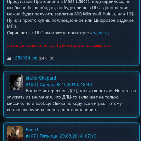
Присутствие Протеанина в Mass Effect 3 подтвердилось, но
как бы не было обидно, он будет лишь в DLC. Дополнение
можно будет получить заплатив 800 Microsoft Points, или 10$.
Ну или просто купив, Коллекционное или Цифровое издание
ME3.
Скриншоты к DLC вы можете посмотреть
здесь>>
.
За флуд, оффтоп и.т.д. будем строго наказывать.
1254664.jpg
(24.3 Kb)
stalkerShepard
#
106
| Среда, 02.10.2013, 12:46
Вполне интересное ДЛЦ, только короткое. Но нельзя
упускать из внимания, что ДЛЦ-то включает не только
миссию, но и вообще Явика по ходу всей игры. Потому
вполне заслуживающее денег дополнение.
Воин1
#
107
| Пятница, 29.08.2014, 07:16