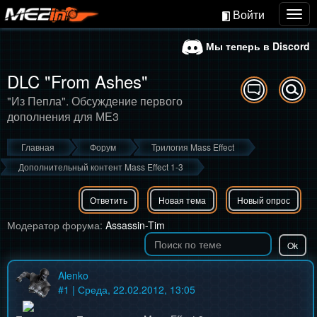
Войти
Togg
navig
Мы теперь в Discord
DLC "From Ashes"
"Из Пепла". Обсуждение первого
дополнения для МЕ3
Главная
Форум
Трилогия Mass Effect
Дополнительный контент Mass Effect 1-3
Ответить
Новая тема
Новый опрос
Модератор форума:
Assassin-Tim
Alenko
#
1
| Среда, 22.02.2012, 13:05