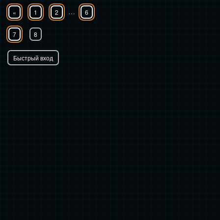
…
«
1
2
6
7
8