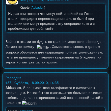
Quote
(
Abbadon
)
Ну раз они говорят что могут пойти войной на Гетов
значит прецидент переоснащения флота был.И при
желании они могут проделать эту операцию хотя и с
проблемами для себя smile
Войны с гетами не будет, по крайней мере если Шепард и
Легион не помогут
. Самостоятельность в данном
вопросе обернется для кварианцев полным уничтожением.
Геты не преподнесут планету кварианцев на блюдечке, их
вероятно там уже целая армия.
Рапсодия
#
87
| Суббота, 18.09.2010, 14:35
Abbadon
, Я понимаю твое талифанство и симпатию к
кварианцам. Но как бы это сказать...твоя большая и чистая
любовь не делает кварианцев самой-совершенной-расой-в-
галактике
Quote
(
Abbadon
)