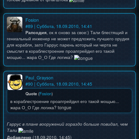
Fosion
#
89
| Суббота, 18.09.2010, 14:41
Рапсодия
, ок я сново за свое:) Тали блестящий и
гениальный инженер не может предложить лучшего орудия
для корабля, зато Гаррус парень который ни черта не
смыслит в кораблестроение проапгрейдил его такой
мощью... жара О_О Где логика?
Paul_Grayson
#
90
| Суббота, 18.09.2010, 14:45
Quote
(
Fosion
)
в кораблестроение проапгрейдил его такой мощью...
жара О_О Где логика? tongue
Гаррус в плане вооружений гораздо больше повидал, чем
Тали
Добавлено
(18.09.2010, 14:45)