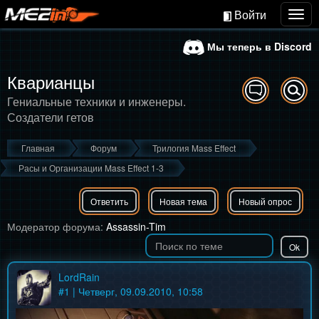
Войти
Togg
navig
Мы теперь в Discord
Кварианцы
Гениальные техники и инженеры.
Создатели гетов
Главная
Форум
Трилогия Mass Effect
Расы и Организации Mass Effect 1-3
Ответить
Новая тема
Новый опрос
Модератор форума:
Assassin-Tim
LordRain
#
1
| Четверг, 09.09.2010, 10:58