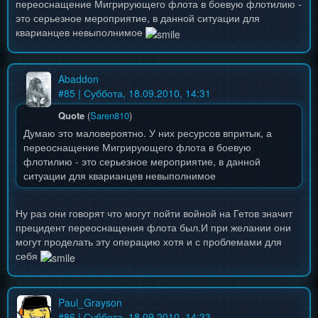
переоснащение Мигрирующего флота в боевую флотилию -
это серьезное мероприятие, в данной ситуации для
кварианцев невыполнимое
Abaddon
#
85
| Суббота, 18.09.2010, 14:31
Quote
(
Saren810
)
Думаю это маловероятно. У них ресурсов впритык, а
переоснащение Мигрирующего флота в боевую
флотилию - это серьезное мероприятие, в данной
ситуации для кварианцев невыполнимое
Ну раз они говорят что могут пойти войной на Гетов значит
прецидент переоснащения флота был.И при желании они
могут проделать эту операцию хотя и с проблемами для
себя
Paul_Grayson
#
86
| Суббота, 18.09.2010, 14:33