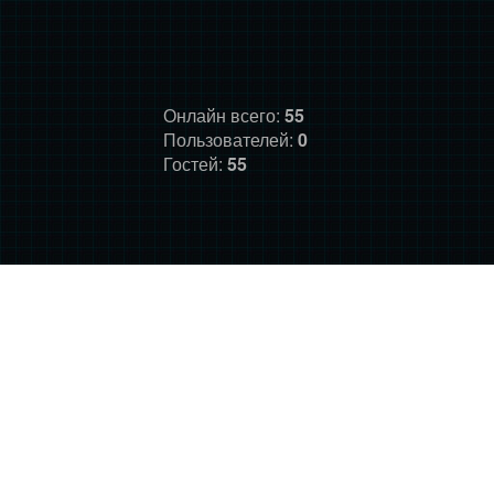
Онлайн всего:
55
Пользователей:
0
Гостей:
55
ГЛАВНАЯ
ФОРУМ
О НАС
ДОНАТ
ПРАВИЛА
©
Фансайт Mass Effect
2010-2026. Дизайн: Darth LegiON,
Соловей, RedLineR91, Magdalene.