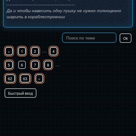
---------------------------------------------
Да и чтобы навесить одну пушку не нужно полноценно
шарить в кораблестроении
…
«
1
2
4
…
5
6
7
8
62
63
»