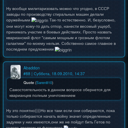
Ну вообще милитаризовать можно что угодно, в СССР
заводы по производству стиральных машин делали
оружейными
Так-то естественно. И, безусловно,
они могут кому-то дать отпор, нанести весомый ущерб,
принимать участие в боевых действиях. Просто назвать
кварианский флот "самым мощным и грозным флотом
галактики" по-моему нельзя. Собственно самое главное в
последнем предложении
Abaddon
#
88
| Суббота, 18.09.2010, 14:37
Quote
(
Saren810
)
Самостоятельность в данном вопросе обернется для
кварианцев полным уничтожением
Ну это понятно))))Но все таки если они собираются, пока
только собираются начать войну значит определенные
задумки у них имеются,они же не пойдут бить Гетов по
голове древком от флагштока