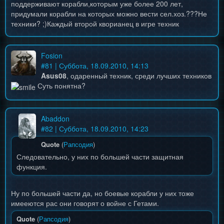
поддерживают корабли,которым уже более 200 лет,
придумали корабли на которых можно вести сел.хоз.???Не
техники? ;)Каждый второй кворианец в игре техник
Fosion
#
81
| Суббота, 18.09.2010, 14:13
Asus08
, одаренный техник, среди лучших техников
Суть понятна?
Abaddon
#
82
| Суббота, 18.09.2010, 14:23
Quote
(
Рапсодия
)
Следовательно, у них по большей части защитная
функция.
Ну по большей части да, но боевые корабли у них тоже
имееются рас они говорят о войне с Гетами.
Quote
(
Рапсодия
)