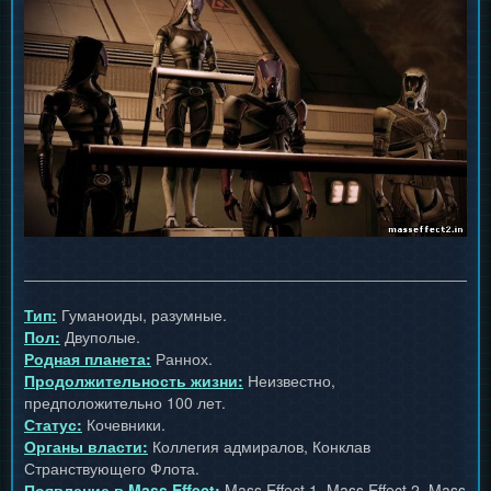
Тип:
Гуманоиды, разумные.
Пол:
Двуполые.
Родная планета:
Раннох.
Продолжительность жизни:
Неизвестно,
предположительно 100 лет.
Статус:
Кочевники.
Органы власти:
Коллегия адмиралов, Конклав
Странствующего Флота.
Появление в Mass Effect:
Mass Effect 1, Mass Effect 2, Mass