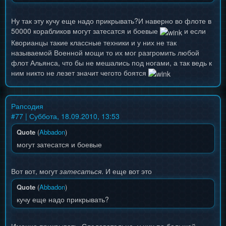
Ну так эту кучу еще надо прикрывать?И наверно во флоте в
50000 корабликов могут затесатся и боевые
и если
Кворианцы такие классные техники и у них не так
называемой Военной мощи то их мог разгромить любой
флот Альянса, что бы не мешались под ногами, а так ведь к
ним никто не лезет значит чегото боятся
Рапсодия
#
77
| Суббота, 18.09.2010, 13:53
Quote
(
Abbadon
)
могут затесатся и боевые
Вот вот, могут
затесаться
. И еще вот это
Quote
(
Abbadon
)
кучу еще надо прикрывать?