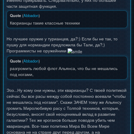
Именно прикрывать. Следовательно, у них по большей
части защитная функция.
Quote
(
Abbadon
)
Кворианцы такие классные техники
Но лучшее оружие у турианцев, да?:) Если бы не так, то
пушку для нормандии предложила бы Тали, да?;)
Программисты не оружейники
Quote
(
Abbadon
)
разгромить любой флот Альянса, что бы не мешались
под ногами,
Эээ...Ну кому они нужны, эти кварианцы? С твоей политикой
сейчас бы все расы между собой постоянно воевали "чтобы
не мешались под ногами". Скажи ЗАЧЕМ тому же Альянсу
громить Миролюбивую расу с Толпой техников, которые,
безусловно, вносят свой неоценимый вклад в развитие
галактики? Тех же кроганов больше поводов убить чем
кварианцев. Все-таки политика Мира Во Всем Мире
основана не на страхе друг перед другом, а на