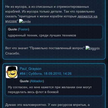
Не из мусора, а из списанных и отремонтированных
кораблей. Из мусора только детали. Так что правильнео
сказать "пригодные к жизни корабли которые
держатся на
мусоре
"
Quote
(
Fosion
)
одаренный техник, среди лучших техников
Вот что значит "Правельно поставленный вопрос"
Спасибо.
Paul_Grayson
#
84
| Суббота, 18.09.2010, 14:26
Quote
(
Abbadon
)
Ну согласен, но мне кажется при желании они могут
переделать весь флот в боевой
Думаю это маловероятно. У них ресурсов впритык, а