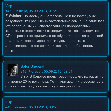
Visp
#
47
| Четверг, 05.09.2013, 01:28
ElVolcher
, По моему они агрессивные и не более, а их
разумность как расы вызывает сильные сомнения, учитывая,
что саларианцы их использовали как лабораторных
животных в генетических экспериментах. того выкормыша
СП я в расчет не принимаю он обучение прошел вне своей
планеты и тоже котировался как домашнее животное...,
агрессивное, что его хозяин и познал на собственном
опыте...
stalkerShepard
#
48
| Четверг, 05.09.2013, 09:31
Visp
, В Кодексе вроде говорилось, что их развитие
на уровне 20-го века пока. Хотя, учитывая их агрессивность,
странно, как они даже такого уровня достигли.
Visp
#
49
| Четверг, 05.09.2013, 09:56