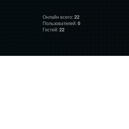
Онлайн всего:
22
Пользователей:
0
Гостей:
22
ГЛАВНАЯ
ФОРУМ
О НАС
ДОНАТ
ПРАВИЛА
©
Фансайт Mass Effect
2010-2026. Дизайн: Darth LegiON,
Соловей, RedLineR91, Magdalene.
Mass Effect © BioWare and Electronic Arts, all other trademarks
belong to their respective owners.