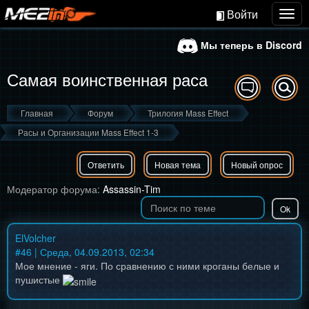
Войти
Togg
navig
Мы теперь в Discord
Самая воинственная раса
Главная
Форум
Трилогия Mass Effect
Расы и Организации Mass Effect 1-3
Ответить
Новая тема
Новый опрос
Модератор форума:
Assassin-Tim
ElVolcher
#
46
| Среда, 04.09.2013, 02:34
Мое мнение - яги. По сравнению с ними кроганы белые и
пушистые