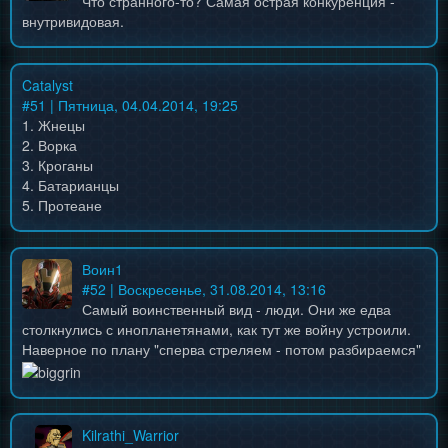
Что странного-то? Самая острая конкуренция -
внутривидовая.
Catalyst
#
51
| Пятница, 04.04.2014, 19:25
1. Жнецы
2. Ворка
3. Кроганы
4. Батарианцы
5. Протеане
Воин1
#
52
| Воскресенье, 31.08.2014, 13:16
Самый воинственный вид - люди. Они же едва
столкнулись с инопланетянами, как тут же войну устроили.
Наверное по плану "сперва стреляем - потом разбираемся"
Kilrathi_Warrior