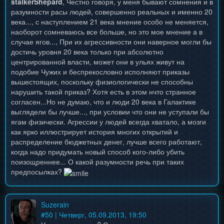
stalkerShepard
, Честно говоря, у меня бывают сомнения и в
разумности расы людей, совершенно реальных и именно 20
века..., с наступлением 21 века мнение особо не меняется,
наоборот сомневаюсь все больше, но это мое мнение а в
случае ягов..., При их агрессивности они наверное могли бы
достичь уровня 20 века только при абсолютно
центрированной власти, может они в ульях живут на
подобие Чужих и беспрекословно исполняют приказы
вышестоящих, поскольку физиологически не способны
нарушить такой приказ? Хотя есть в этом нчто странное
согласен...Но не думаю, что и люди 20 века в Галактике
выглядели бы лучше..., при условии что они не уступали бы
ягам физически. Агрессии у людей всегда хватало, а мозги
как ярко иллюстрирует история многих открытий и
распределение бюджетных денег, лучше всего работают,
когда надо придумать новый способ кого-либо убить
поизощреннее... О какой разумности речь при таких
предпосылках?
Suzerain
#
50
| Четверг, 05.09.2013, 19:50