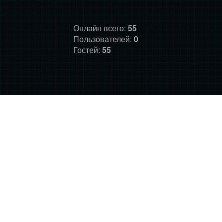
Онлайн всего:
55
Пользователей:
0
Гостей:
55
ГЛАВНАЯ
ФОРУМ
О НАС
ДОНАТ
ПРАВИЛА
©
Фансайт Mass Effect
2010-2026. Дизайн: Darth LegiON,
Соловей, RedLineR91, Magdalene.
Mass Effect © BioWare and Electronic Arts, all other trademarks
belong to their respective owners.