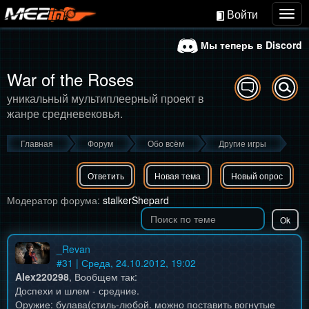
Войти
Togg
navig
Мы теперь в Discord
War of the Roses
уникальный мультиплеерный проект в
жанре средневековья.
Главная
Форум
Обо всём
Другие игры
Ответить
Новая тема
Новый опрос
Модератор форума:
stalkerShepard
_Revan
#
31
| Среда, 24.10.2012, 19:02
Alex220298
, Вообщем так:
Доспехи и шлем - средние.
Оружие: булава(стиль-любой. можно поставить вогнутые