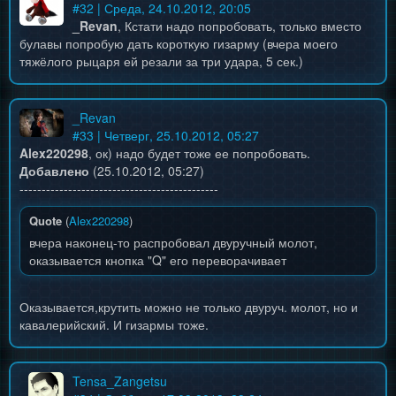
#
32
| Среда, 24.10.2012, 20:05
_Revan
, Кстати надо попробовать, только вместо
булавы попробую дать короткую гизарму (вчера моего
тяжёлого рыцаря ей резали за три удара, 5 сек.)
_Revan
#
33
| Четверг, 25.10.2012, 05:27
Alex220298
, ок) надо будет тоже ее попробовать.
Добавлено
(25.10.2012, 05:27)
---------------------------------------------
Quote
(
Alex220298
)
вчера наконец-то распробовал двуручный молот,
оказывается кнопка "Q" его переворачивает
Оказывается,крутить можно не только двуруч. молот, но и
кавалерийский. И гизармы тоже.
Tensa_Zangetsu