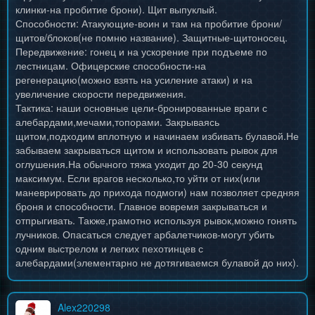
клинки-на пробитие брони). Щит выпуклый.
Способности: Атакующие-воин и там на пробитие брони/
щитов/блоков(не помню название). Защитные-щитоносец.
Передвижение: гонец и на ускорение при подъеме по
лестницам. Офицерские способности-на
регенерацию(можно взять на усиление атаки) и на
увеличение скорости передвижения.
Тактика: наши основные цели-бронированные враги с
алебардами,мечами,топорами. Закрываясь
щитом,подходим вплотную и начинаем избивать булавой.Не
забываем закрываться щитом и использовать рывок для
оглушения.На обычного тяжа уходит до 20-30 секунд
максимум. Если врагов несколько,то уйти от них(или
маневрировать до прихода подмоги) нам позволяет средняя
броня и способности. Главное вовремя закрываться и
отпрыгивать. Также,грамотно используя рывок,можно гонять
лучников. Опасаться следует арбалетчиков-могут убить
одним выстрелом и легких пехотинцев с
алебардами(элементарно не дотягиваемся булавой до них).
Alex220298