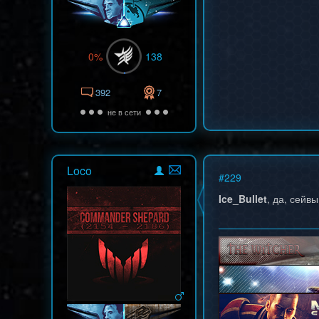
0%
138
392
7
не в сети
Loco
#
229
Ice_Bullet
, да, сейв