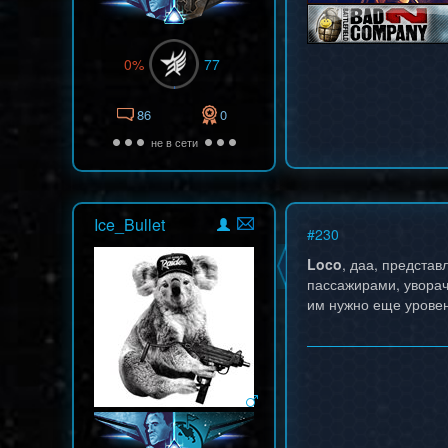
0%
77
86
0
не в сети
Ice_Bullet
#
230
Loco
, даа, представ
пассажирами, уворач
им нужно еще уровен