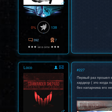
0%
138
392
7
не в сети
Loco
#
227
Первый раз прошел е
хардкор ( это когда 
без напарника его н