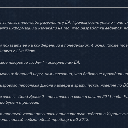
опыталась что-либо разузнать у EA. Причем очень удачно - они с
чки информации и намекали на то, что разработка ведётся, н
жны показать ее на конференции в понедельник, 4 июня. Кроме то
иями с Live Show.
вое творение людям," - говорят нам EA.
 многих деталей игры, нам известно, что действие проходит н
 игрового персонажа Джона Карвера в графической новелле по DS
часть - Dead Space 2 - появилась на свет в начале 2011 года. Р
то будет трилогия.
о третьей части появилась относительно недавно в Израильско
еть первый геймплейный трейлер с E3 2012.