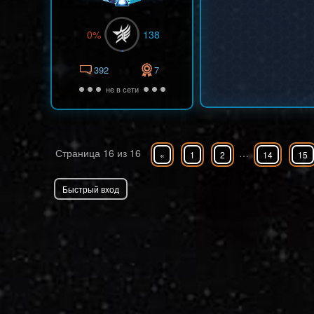
0%
138
392
7
не в сети
Страница
16
из
16
…
«
1
2
14
15