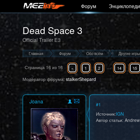
Форум
Энциклопеди
Dead Space 3
Official Trailer E3
Главная
Форум
Обо всём
Другие игры
Страница
16
из
16
…
«
1
2
14
15
Модератор форума:
stalkerShepard
Joana
#
1
Источник:
IGN
Автор статьи: Andrew