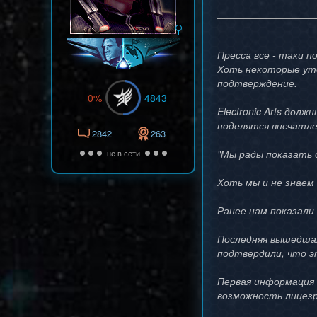
Пресса все - таки п
Хоть некоторые уте
подтверждение.
0%
4843
Electronic Arts дол
поделятся впечатлен
2842
263
"Мы рады показать с
не в сети
Хоть мы и не знаем
Ранее нам показали
Последняя вышедшая 
подтвердили, что э
Первая информация 
возможность лицезр