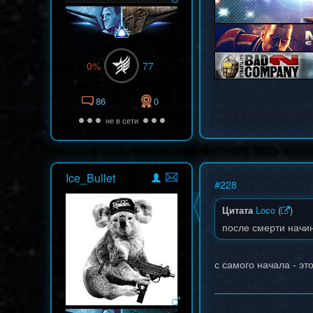
0%
77
86
0
не в сети
Ice_Bullet
#
228
Цитата
Loco
(
)
после смерти начин
с самого начала - эт