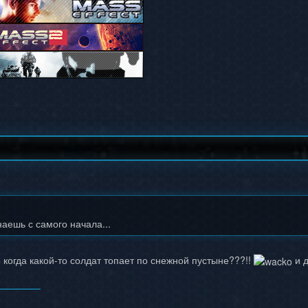
аешь с самого начала...
о когда какой-то солдат топает по снежной пустыне???!!
и д