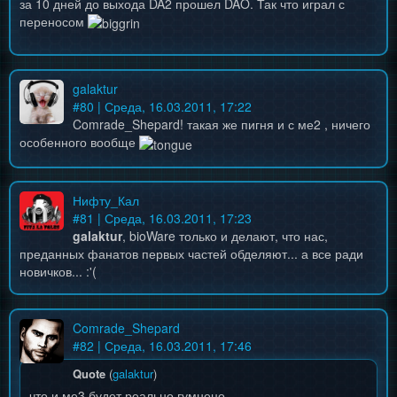
за 10 дней до выхода DA2 прошел DAO. Так что играл с
переносом
galaktur
#
80
| Среда, 16.03.2011, 17:22
Comrade_Shepard! такая же пигня и с ме2 , ничего
особенного вообще
Нифту_Кал
#
81
| Среда, 16.03.2011, 17:23
galaktur
, bioWare только и делают, что нас,
преданных фанатов первых частей обделяют... а все ради
новичков... :'(
Comrade_Shepard
#
82
| Среда, 16.03.2011, 17:46
Quote
(
galaktur
)
что и ме3 будет реально гумнецо.