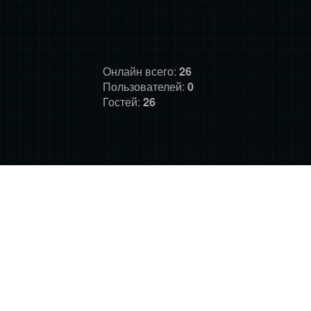
Онлайн всего:
26
Пользователей:
0
Гостей:
26
ГЛАВНАЯ
ФОРУМ
О НАС
ДОНАТ
ПРАВИЛА
©
Фансайт Mass Effect
2010-2026. Дизайн: Darth LegiON,
Соловей, RedLineR91, Magdalene.