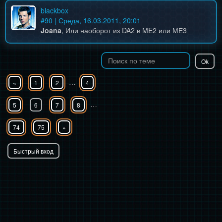
blackbox
#
90
| Среда, 16.03.2011, 20:01
Joana
, Или наоборот из DA2 в ME2 или МЕ3
…
«
1
2
4
…
5
6
7
8
74
75
»