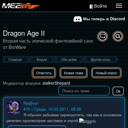
Войти
Togg
navig
Мы теперь в Discord
Dragon Age II
Вторая часть эпической фэнтезийной саги
от BioWare
Главная
Форум
Обо всём
Другие игры
Ответить
Новая тема
Новый опрос
Модератор форума:
stalkerShepard
Re@ver
#
76
| Среда, 16.03.2011, 08:28
Я обычно забываю скриншотить, так как в основном
увлечен просмотром заставок и игрой