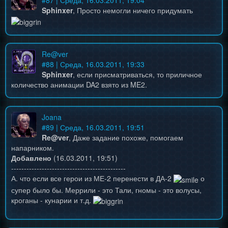
#
87
| Среда, 16.03.2011, 19:04
Sphinxer
, Просто немогли ничего придумать
Re@ver
#
88
| Среда, 16.03.2011, 19:33
Sphinxer
, если присматриваться, то приличное
количество анимации DA2 взято из ME2.
Joana
#
89
| Среда, 16.03.2011, 19:51
Re@ver
, Даже задание похоже, помогаем
напарником.
Добавлено
(16.03.2011, 19:51)
---------------------------------------------
А. что если все герои из МЕ-2 перенести в ДА-2
о
супер было бы. Меррили - это Тали, гномы - это волусы,
кроганы - кунарии и т.д.