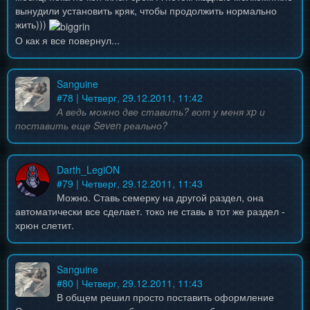
вынудили установить кряк, чтобы продолжить нормально
жить)))
О как я все повернул...
Sanguine
#
78
| Четверг, 29.12.2011, 11:42
А ведь можно две ставить? вот у меня xp и
поставить еще Seven реально?
Darth_LegiON
#
79
| Четверг, 29.12.2011, 11:43
Можно. Ставь семерку на другой раздел, она
автоматически все сделает. токо не ставь в тот же раздел -
хрюн слетит.
Sanguine
#
80
| Четверг, 29.12.2011, 11:43
В общем решил просто поставить оформление