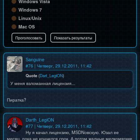
Windows Vista
Windows 7
Linux/Unix
Mac OS
Sanguine
#
76
| Четверг, 29.12.2011, 11:42
Quote
(
Dart_LegiON
)
У меня взломанная лицензия...
Пиратка?
Darth_LegiON
#
77
| Четверг, 29.12.2011, 11:42
Ну я качал лицензию, MSDNовскую. Юзал ее
месяц, пока не кончился срок. А потом жадные мелкомягкие