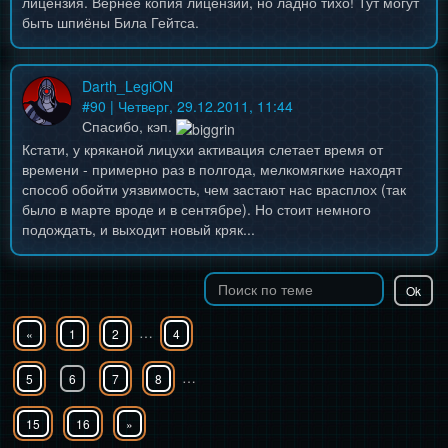
лицензия. Вернее копия лицензии, но ладно тихо! Тут могут
быть шпиёны Била Гейтса.
Darth_LegiON
#
90
| Четверг, 29.12.2011, 11:44
Спасибо, кэп.
Кстати, у кряканой лицухи активация слетает время от
времени - примерно раз в полгода, мелкомягкие находят
способ обойти уязвимость, чем застают нас врасплох (так
было в марте вроде и в сентябре). Но стоит немного
подождать, и выходит новый кряк...
…
«
1
2
4
…
5
6
7
8
15
16
»