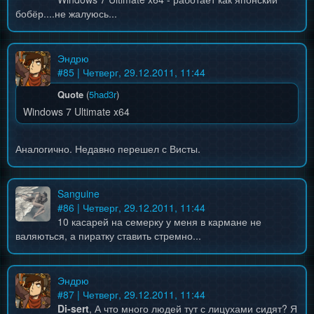
бобёр....не жалуюсь...
Эндрю
#
85
| Четверг, 29.12.2011, 11:44
Quote
(
5had3r
)
Windows 7 Ultimate x64
Аналогично. Недавно перешел с Висты.
Sanguine
#
86
| Четверг, 29.12.2011, 11:44
10 касарей на семерку у меня в кармане не
валяються, а пиратку ставить стремно...
Эндрю
#
87
| Четверг, 29.12.2011, 11:44
Di-sert
, А что много людей тут с лицухами сидят? Я