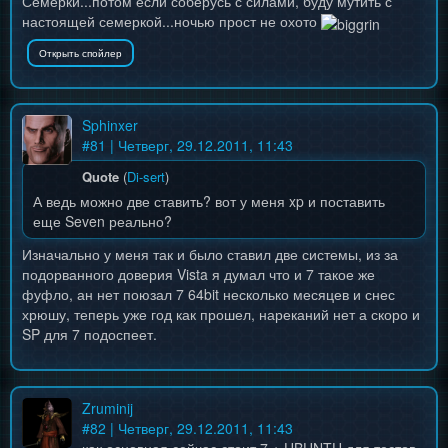
Семерки...потом если соберусь с силами, буду мутить с
настоящей семеркой...ночью прост не охото
Sphinxer
#
81
| Четверг, 29.12.2011, 11:43
Quote
(
Di-sert
)
А ведь можно две ставить? вот у меня xp и поставить
еще Seven реально?
Изначально у меня так и было ставил две системы, из за
подорванного доверия Vista я думал что и 7 такое же
фуфло, ан нет поюзал 7 64bit несколько месяцев и снес
хрюшу, теперь уже год как прошел, нареканий нет а скоро и
SP для 7 подоспеет.
Zruminij
#
82
| Четверг, 29.12.2011, 11:43