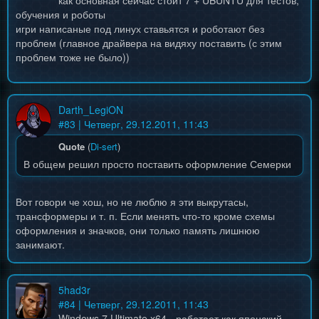
как основная сейчас стоит 7 + UBUNTU для тестов,
обучения и роботы
игри написаные под линух ставьятся и роботают без
проблем (главное драйвера на видяху поставить (с этим
проблем тоже не было))
Darth_LegiON
#
83
| Четверг, 29.12.2011, 11:43
Quote
(
Di-sert
)
В общем решил просто поставить оформление Семерки
Вот говори че хош, но не люблю я эти выкрутасы,
трансформеры и т. п. Если менять что-то кроме схемы
оформления и значков, они только память лишнюю
занимают.
5had3r
#
84
| Четверг, 29.12.2011, 11:43
Windows 7 Ultimate x64 - работает как японский