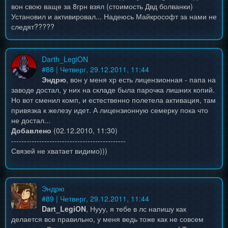
вон свою ваще за 8грн взял (стоимость Двд болванки)
Установил и активировал... Надеюсь Майкрософт за нами не
следят?????
Darth_LegiON
#
88
| Четверг, 29.12.2011, 11:44
Эндрю
, вон у меня хр есть лицензионная - папа на
заводе достал, у них на складе была парочка лишних копий.
Но вот сменил комп, и естественно полетела активация, там
привязка к железу идет. А лицензионную семерку пока что
не достал...
Добавлено
(02.12.2010, 11:30)
---------------------------------------------
Связей не хватает видимо)))
Эндрю
#
89
| Четверг, 29.12.2011, 11:44
Dart_LegiON
, Нууу, я тебе в лс напишу как
делается все правильно, у меня ведь тоже как не совсем